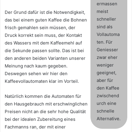
ermassen
meist
Der Grund dafür ist die Notwendigkeit,
schneller
das bei einem guten Kaffee die Bohnen
sind als
frisch gemahlen sein müssen, der
Vollautoma
Druck korrekt sein muss, der Kontakt
ten. Für
des Wassers mit dem Kaffeemehl auf
Geniesser
die Sekunde passen sollte. Das ist bei
zwar eher
den anderen beiden Varianten unserer
weniger
Meinung nach kaum gegeben.
geeignet,
Deswegen sehen wir hier den
aber für
Kaffeevollautomaten klar im Vorteil.
den Kaffee
zwischend
Natürlich kommen die Automaten für
urch eine
den Hausgebrauch mit erschwinglichen
schnelle
Preisen nicht an die sehr hohe Qualität
Alternative.
bei der idealen Zubereitung eines
Fachmanns ran, der mit einer