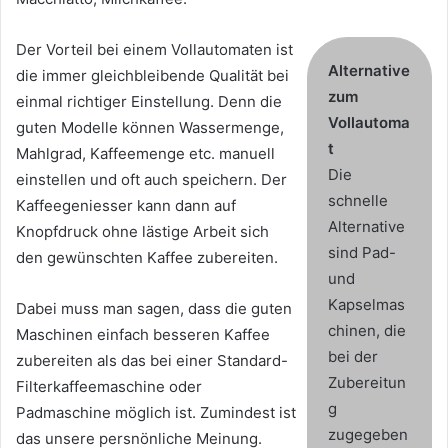
Der Vorteil bei einem Vollautomaten ist
Alternative
die immer gleichbleibende Qualität bei
zum
einmal richtiger Einstellung. Denn die
Vollautoma
guten Modelle können Wassermenge,
t
Mahlgrad, Kaffeemenge etc. manuell
Die
einstellen und oft auch speichern. Der
schnelle
Kaffeegeniesser kann dann auf
Alternative
Knopfdruck ohne lästige Arbeit sich
sind Pad-
den gewünschten Kaffee zubereiten.
und
Kapselmas
Dabei muss man sagen, dass die guten
chinen, die
Maschinen einfach besseren Kaffee
bei der
zubereiten als das bei einer Standard-
Zubereitun
Filterkaffeemaschine oder
g
Padmaschine möglich ist. Zumindest ist
zugegeben
das unsere persnönliche Meinung.