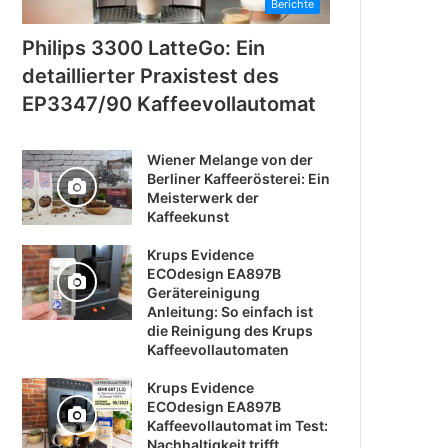
Berichte
Philips 3300 LatteGo: Ein
detaillierter Praxistest des
EP3347/90 Kaffeevollautomat
Wiener Melange von der
Berliner Kaffeerösterei: Ein
Meisterwerk der
Kaffeekunst
Krups Evidence
ECOdesign EA897B
Gerätereinigung
Anleitung: So einfach ist
die Reinigung des Krups
Kaffeevollautomaten
Krups Evidence
ECOdesign EA897B
Kaffeevollautomat im Test:
Nachhaltigkeit trifft